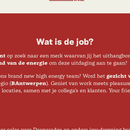
Wat is de job?
nt
op zoek naar een merk waarvan jij het uithangbo
nd van de energie
om deze uitdaging aan te gaan?
 ons brand new high energy team? Word het
gezicht
gio (
BAntwerpen
). Geniet van work meets pleasur
caties, samen met je collega’s en klanten. Your frie
hter sales voor Desperados en andere jaw-dropping br