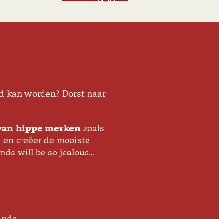
rd kan worden? Dorst naar
 van hippe merken
zoals
e en creëer de mooiste
nds will be so jealous…
ands.