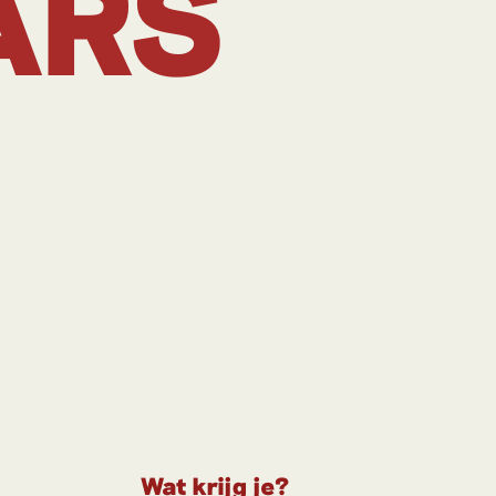
ARS
n
Wat krijg je?