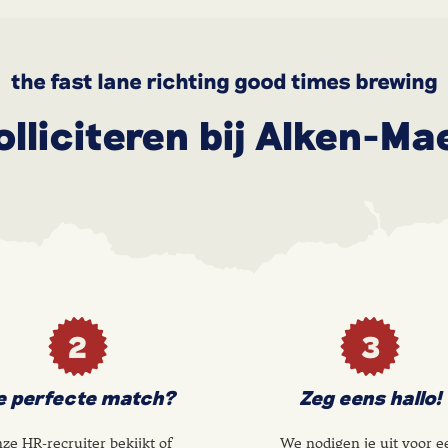
the fast lane richting good times brewing
olliciteren bij Alken-Ma
2
3
e perfecte match?
Zeg eens hallo!
ze HR-recruiter bekijkt of
We nodigen je uit voor e