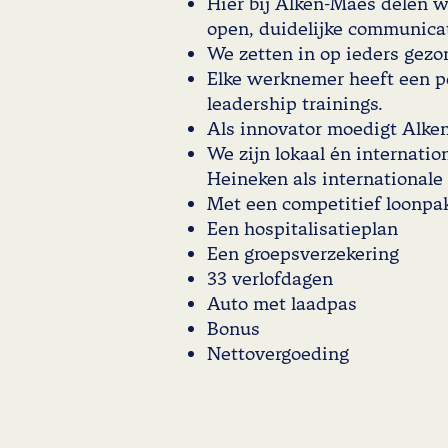
Hier bij Alken-Maes delen 
open, duidelijke communicat
We zetten in op ieders gezo
Elke werknemer heeft een pe
leadership trainings.
Als innovator moedigt Alken-
We zijn lokaal én internati
Heineken als internationale 
Met een competitief loonpakk
Een hospitalisatieplan
Een groepsverzekering
33 verlofdagen
Auto met laadpas
Bonus
Nettovergoeding