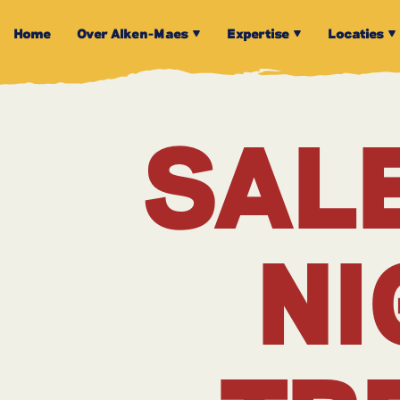
Home
Over Alken-Maes
Expertise
Locaties
SAL
NI