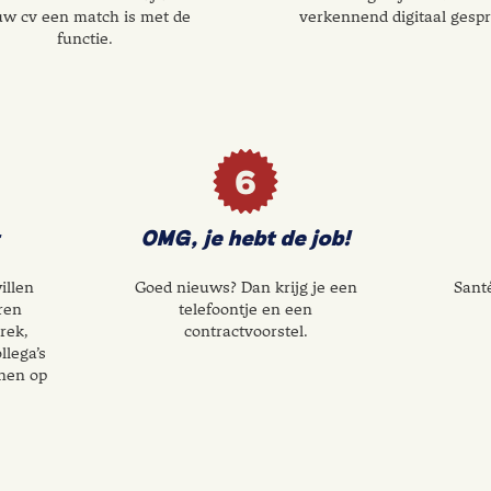
uw cv een match is met de
verkennend digitaal gespr
functie.
6
OMG, je hebt de job!
illen
Goed nieuws? Dan krijg je een
Sant
ren
telefoontje en een
rek,
contractvoorstel.
llega’s
nen op