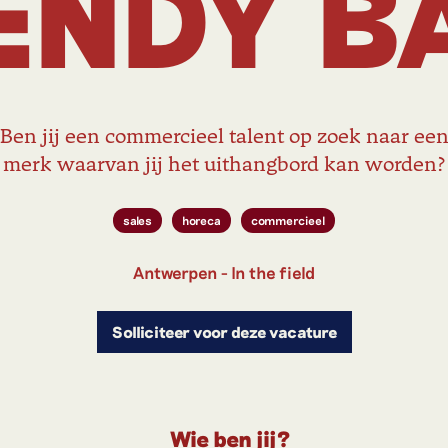
ENDY B
Ben jij een commercieel talent op zoek naar ee
merk waarvan jij het uithangbord kan worden?
sales
horeca
commercieel
Antwerpen - In the field
Solliciteer voor deze vacature
Wie ben jij?