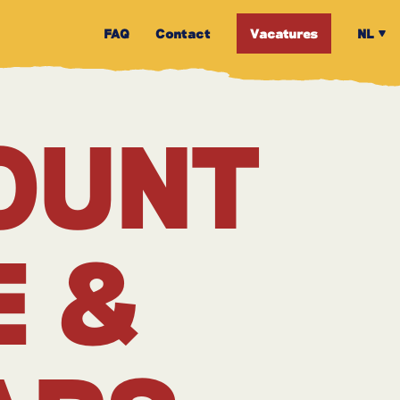
FAQ
Contact
Vacatures
NL
OUNT
E &