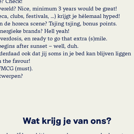
e? Check!
ereld? Nice, minimum 3 years would be great!
or (horeca, clubs, festivals, …) krij
 horeca scene? Tsjing tsjing, bonus points.
nergieke brands? Hell yeah!
erdosis, en ready to go that extra (s)mile.
ks, nightlife begins after su
aad ook dat jij soms in je bed kan blijven liggen t
n the favour!
 FMCG (must).
ntwerpen?
Wat krijg je van ons?