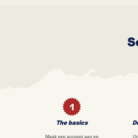
S
1
The basics
D
Maak een account aan en
On