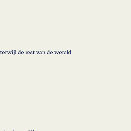
gt je hélemaal hyped!
nset – well, duh.
erwijl de rest van de wereld