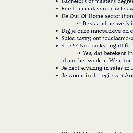
Bachelor’s of master’s degre
Eerste smaak van de sales w
De Out Of Home sect
-> Bestaand netwerk in de
Dig je onze innovatieve en e
Sales savvy, enthousiasme-ov
9 to 5? No than
-> Yes, dat betekent inderd
al aan het werk is. We retur
Je hebt ervaring in sales in
Je woont in de regio van A