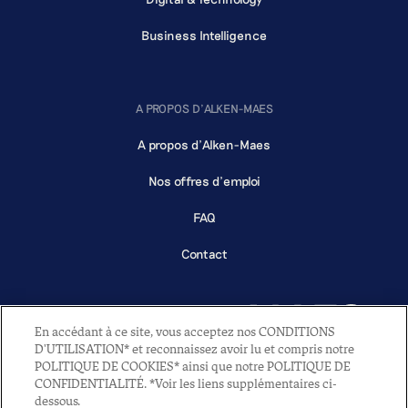
Business Intelligence
A PROPOS D'ALKEN-MAES
A propos d'Alken-Maes
Nos offres d'emploi
FAQ
Contact
En accédant à ce site, vous acceptez nos CONDITIONS
D'UTILISATION* et reconnaissez avoir lu et compris notre
POLITIQUE DE COOKIES* ainsi que notre POLITIQUE DE
CONFIDENTIALITÉ. *Voir les liens supplémentaires ci-
2022 - All rights reserved - Alken-Maes NV
dessous.