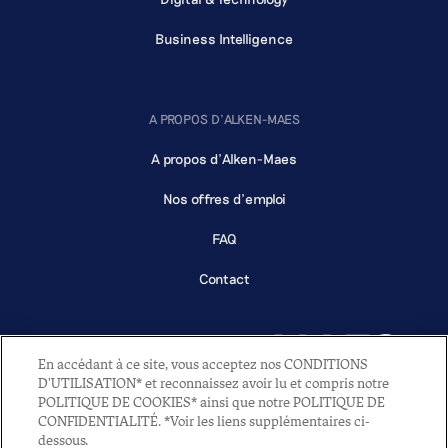
Business Intelligence
A PROPOS D'ALKEN-MAES
A propos d'Alken-Maes
Nos offres d'emploi
FAQ
Contact
En accédant à ce site, vous acceptez nos CONDITIONS
D'UTILISATION* et reconnaissez avoir lu et compris notre
POLITIQUE DE COOKIES* ainsi que notre POLITIQUE DE
CONFIDENTIALITÉ. *Voir les liens supplémentaires ci-
2022 - All rights reserved - Alken-Maes NV
dessous.