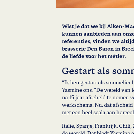
Wist je dat we bij Alken-Ma
kunnen aanbieden aan onze 
referenties, vinden we altij
brasserie Den Baron in Brech
de liefde voor het métier.
Gestart als som
“Ik ben gestart als sommelier b
Yasmine ons. “De wereld van le
na 15 jaar afscheid te nemen 
werkschema. Nu, dat afscheid 
met een heel scala aan horecakl
Italië, Spanje, Frankrijk, Chil
de wereld. Dat biedt Yasmine e