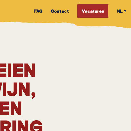
FAQ
Contact
Vacatures
NL
EIEN
IJN,
 EN
RING