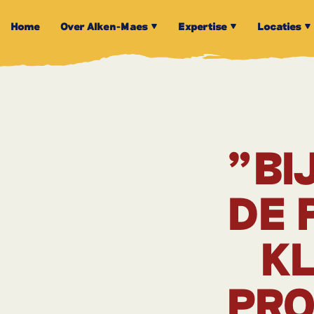
Home
Over Alken-Maes
Expertise
Locaties
"BI
DE 
KL
PRO