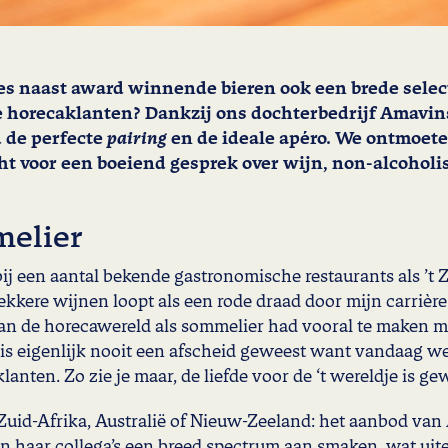
es naast award winnende bieren ook een brede select
horecaklanten? Dankzij ons dochterbedrijf Amavin
d de perfecte
pairing
en de ideale apéro. We ontmoete
t voor een boeiend gesprek over wijn, non-alcoholisc
melier
ij een aantal bekende gastronomische restaurants als ’t Zi
kkere wijnen loopt als een rode draad door mijn carrière
van de horecawereld als sommelier had vooral te maken m
is eigenlijk nooit een afscheid geweest want vandaag 
anten. Zo zie je maar, de liefde voor de ‘t wereldje is ge
i, Zuid-Afrika, Australië of Nieuw-Zeeland: het aanbod van
n haar collega’s een breed spectrum aan smaken, wat uite