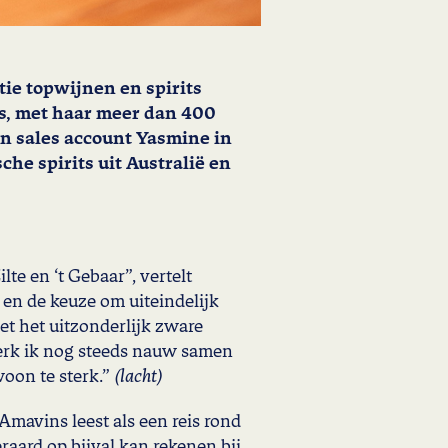
ie topwijnen en spirits
s, met haar meer dan 400
n sales account Yasmine in
he spirits uit Australië en
lte en ‘t Gebaar”, vertelt
 en de keuze om uiteindelijk
et het uitzonderlijk zware
werk ik nog steeds nauw samen
woon te sterk.”
(lacht)
 Amavins leest als een reis rond
raard op bijval kan rekenen bij