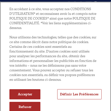
En accédant à ce site, vous acceptez nos CONDITIONS
D'UTILISATION* et reconnaissez avoir lu et compris notre
POLITIQUE DE COOKIES* ainsi que notre POLITIQUE DE
CONFIDENTIALITÉ. *Voir les liens supplémentaires ci-
2022 - All rights reserved - Alken-Maes NV
dessous.
Nous utilisons des technologies, telles que des cookies, sur
Privacy policy
ce site comme décrit dans notre politique de cookies.
Certains de ces cookies sont essentiels au
fonctionnement du site. D'autres cookies sont utilisés
pour analyser les performances du site, obtenir des
Cookie settings
informations et personnaliser les publicités en fonction de
vos intérêts – nous ne les définissons pas sans votre
consentement. Vous pouvez accepter ou refuser tous les
cookies non essentiels, ou définir vos propres préférences
en utilisant les boutons ci-dessous.
Accepter
Définir Les Préférences
Refuser