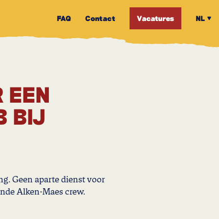
FAQ
Contact
Vacatures
NL
R EEN
 BIJ
ing. Geen aparte dienst voor
sende Alken-Maes crew.