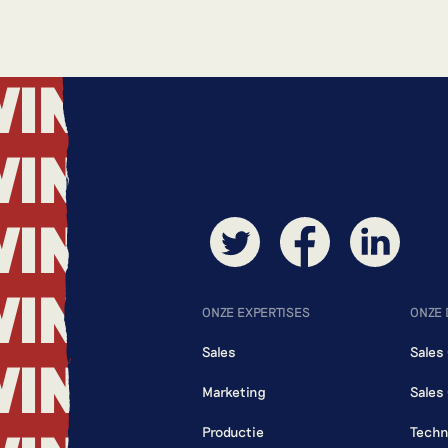
WING
WING
WING
WING
ONZE EXPERTISES
ONZE
Sales
Sales
WING
Marketing
Sales
Productie
Techn