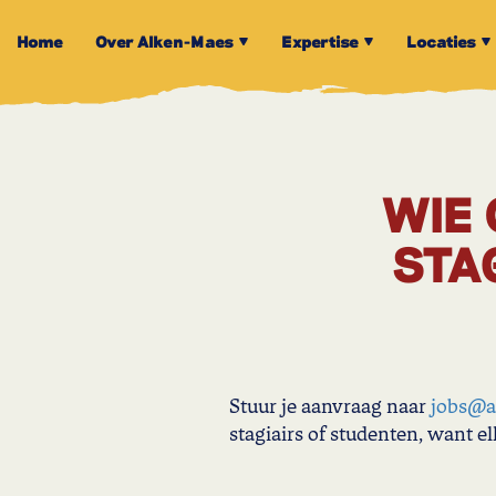
Home
Over Alken-Maes
Expertise
Locaties
WIE 
STA
Stuur je aanvraag naar
jobs@a
stagiairs of studenten, want 